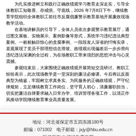
为扎实推进树立和践行正确政绩观学习教育走深走实，引导全
体教职工知敬畏、存戒惧、守底线，2026 年7月8日下午，继续教
育学院组织全体教职工前往市反腐倡廉警示教育基地开展廉政现场
教学活动。
在基地讲解员的引导下，全体人员依次参观警示教育展厅，通
过图文展板、实物展示、案例影像等形式，系统学习违纪违法典型
案例。一桩桩触目惊心的贪腐事例、一段段发人深省的忏悔实录，
直观展现了党员干部理想信念滑坡、政绩观出现偏差后一步步滑向
违纪违法深渊的全过程，为在场教职工带来强烈的思想冲击与心灵
震撼。
参观结束后，大家围绕正确政绩观开展简短交流研讨。教职工
纷纷表示，此次现场教学是一堂深刻的廉洁必修课。今后将以反面
典型为镜鉴，牢固树立求真务实、为民服务的正确政绩观，严守纪
律规矩，立足继续教育工作岗位，坚守育人初心，清廉履职担当，
切实把廉洁自律要求融入日常办学、培训管理各项工作，以清正作
风推动学院继续教育事业高质量发展。
地址：河北省保定市五四东路180号
邮编：071002 电子邮箱：jxjy@hbu.edu.cn