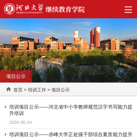
项目公示
首页
>
培训工作
>
项目公示
培训项目公示——河北省中小学教师规范汉字书写能力提
升培训
2026-06-24
培训项目公示——赤峰大学正处级干部综合素质能力提升